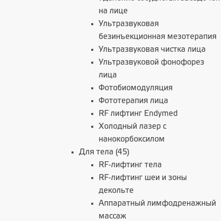
на лице
Ультразвуковая
безинъекционная мезотерапия
Ультразвуковая чистка лица
Ультразвуковой фонофорез
лица
Фотобиомодуляция
Фототерапия лица
RF лифтинг Endymed
Холодный лазер с
нанокорбоксилом
Для тела (45)
RF-лифтинг тела
RF-лифтинг шеи и зоны
декольте
Аппаратный лимфодренажный
массаж