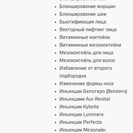
Бланширование морщин
Бланширование шеи
Бьютификация лица
Векторный лифтинг лица
Витаминные коктейли
Витаминные мезококтейли
Мезококтейль для лица
Мезококтейль для волос
Избавление от второго
подбородка
Изменение формы носа
Инъекции Белотеро (Belotero)
Инъекциии Aur-Revital
Инъекции Kybella
Инъекции Luminera
Инъекции Perfecta
Инъекции Мезолайн