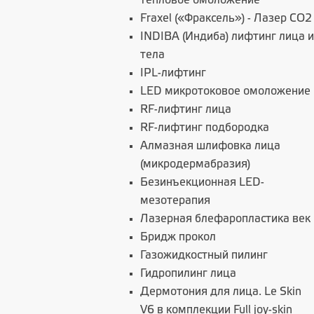
тепловое омоложение
Fraxel («Фраксель») - Лазер СО2
INDIBA (Индиба) лифтинг лица и
тела
IPL-лифтинг
LED микротоковое омоложение
RF-лифтинг лица
RF-лифтинг подбородка
Алмазная шлифовка лица
(микродермабразия)
Безинъекционная LED-
мезотерапия
Лазерная блефаропластика век
Бридж прокол
Газожидкостный пилинг
Гидропилинг лица
Дермотония для лица. Le Skin
V6 в комплекции Full joy-skin