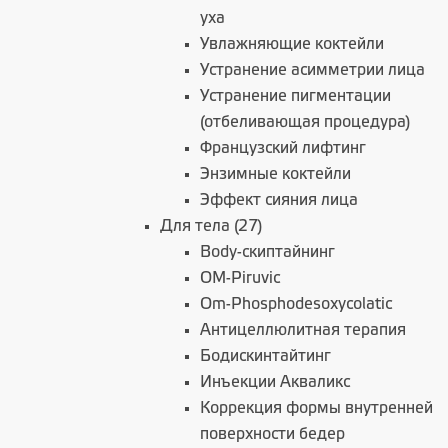
уха
Увлажняющие коктейли
Устранение асимметрии лица
Устранение пигментации
(отбеливающая процедура)
Французский лифтинг
Энзимные коктейли
Эффект сияния лица
Для тела (27)
Body-скиптайнинг
OM-Piruvic
Om-Phosphodesoxycolatic
Антицеллюлитная терапия
Бодискинтайтинг
Инъекции Акваликс
Коррекция формы внутренней
поверхности бедер