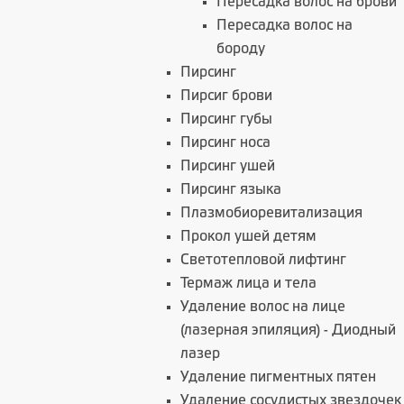
Пересадка волос на брови
Пересадка волос на
бороду
Пирсинг
Пирсиг брови
Пирсинг губы
Пирсинг носа
Пирсинг ушей
Пирсинг языка
Плазмобиоревитализация
Прокол ушей детям
Светотепловой лифтинг
Термаж лица и тела
Удаление волос на лице
(лазерная эпиляция) - Диодный
лазер
Удаление пигментных пятен
Удаление сосудистых звездочек