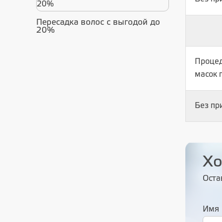
Пересадка волос с выгодой до
20%
Процед
масок 
Без пр
Хо
Оста
Имя