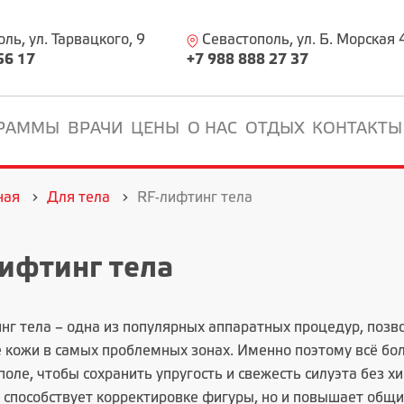
ь, ул. Тарвацкого, 9
Севастополь, ул. Б. Морская 
56 17
+7 988 888 27 37
РАММЫ
ВРАЧИ
ЦЕНЫ
О НАС
ОТДЫХ
КОНТАКТЫ
ная
Для тела
RF-лифтинг тела
ифтинг тела
нг тела – одна из популярных аппаратных процедур, поз
е кожи в самых проблемных зонах. Именно поэтому всё бо
оле, чтобы сохранить упругость и свежесть силуэта без 
о способствует корректировке фигуры, но и повышает общи