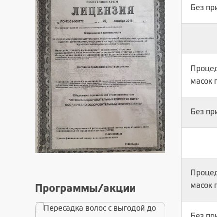
Без пр
Процед
масок 
Без пр
Процед
масок 
Программы/акции
Без пр