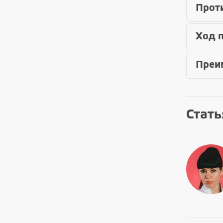
Прот
Ход 
Преи
Стать