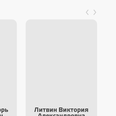
орь
Литвин Виктория
О