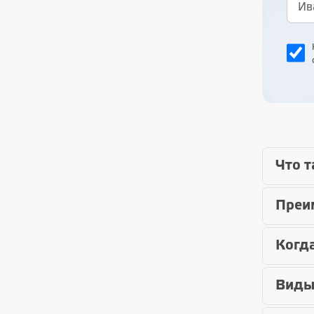
Что т
Преи
Когд
Виды