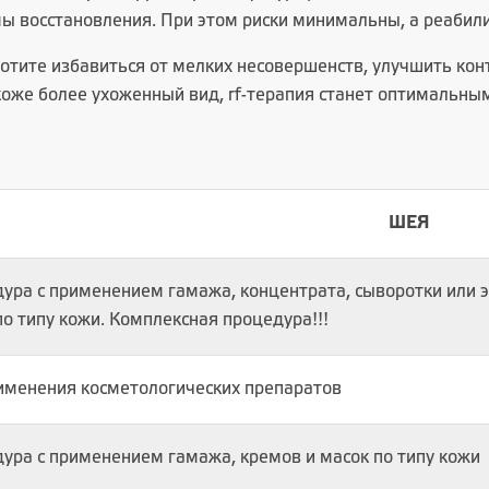
ы восстановления. При этом риски минимальны, а реабили
отите избавиться от мелких несовершенств, улучшить конт
коже более ухоженный вид, rf-терапия станет оптимальны
ШЕЯ
ура с применением гамажа, концентрата, сыворотки или э
по типу кожи. Комплексная процедура!!!
именения косметологических препаратов
ура с применением гамажа, кремов и масок по типу кожи