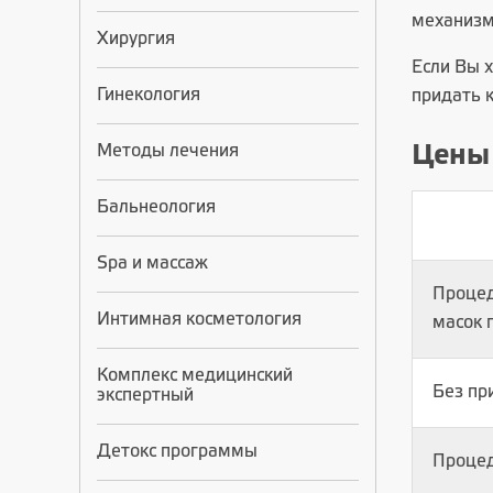
механизм
Хирургия
Если Вы х
Гинекология
придать 
Методы лечения
Цены
Бальнеология
Spa и массаж
Процед
Интимная косметология
масок 
Комплекс медицинский
Без пр
экспертный
Детокс программы
Процед