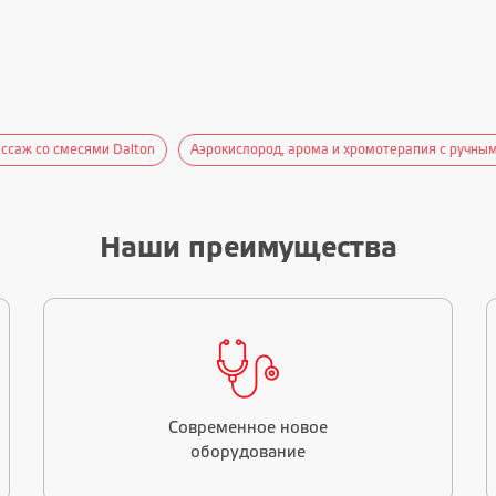
ссаж со смесями Dalton
Аэрокислород, арома и хромотерапия с ручн
Наши преимущества
Современное новое
оборудование