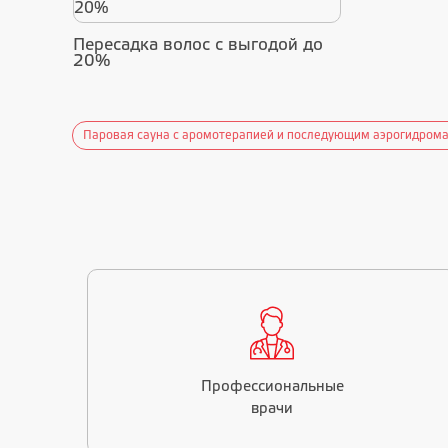
Пересадка волос с выгодой до
20%
инглетом
Паровая сауна с аромотерапией и последующим аэрогидрома
Профессиональные
врачи