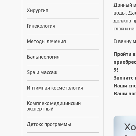
Данный в
Хирургия
воды. Да
должна п
Гинекология
слой и на
Методы лечения
В ванну 
Пройти в
Бальнеология
приобрес
9!
Spa и массаж
Звоните 
Наши спе
Интимная косметология
Ваши во
Комплекс медицинский
экспертный
Детокс программы
Хо