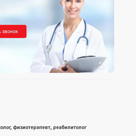
холог, физиотерапевт, реабилитолог