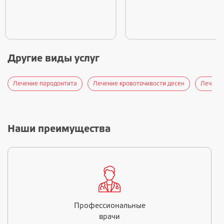
Другие виды услуг
Лечение пародонтита
Лечение кровоточивости десен
Лечение
Наши преимущества
Профессиональные
врачи