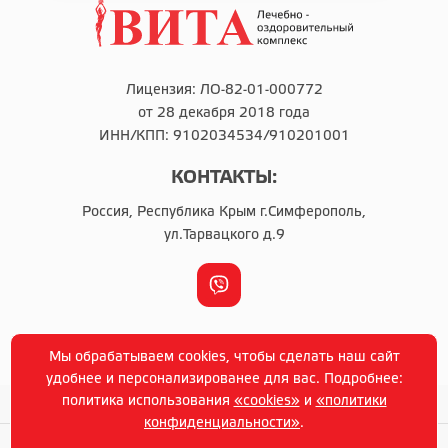
Лицензия: ЛО-82-01-000772
от 28 декабря 2018 года
ИНН/КПП: 9102034534/910201001
КОНТАКТЫ:
Россия, Республика Крым г.Симферополь,
ул.Тарвацкого д.9
г. Симферополь © Copyright 2014-2021 г
Мы обрабатываем cookies, чтобы сделать наш сайт
Политика конфиденциальности
удобнее и персонализированее для вас. Подробнее:
политика использования
«cookies»
и
«политики
конфиденциальности»
.