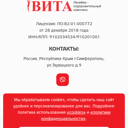
Лицензия: ЛО-82-01-000772
от 28 декабря 2018 года
ИНН/КПП: 9102034534/910201001
КОНТАКТЫ:
Россия, Республика Крым г.Симферополь,
ул.Тарвацкого д.9
г. Симферополь © Copyright 2014-2021 г
Мы обрабатываем cookies, чтобы сделать наш сайт
Политика конфиденциальности
удобнее и персонализированее для вас. Подробнее:
политика использования
«cookies»
и
«политики
конфиденциальности»
.