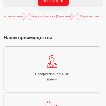
Записаться
Шведский массаж (1 человек)
Общий массаж с шоколадом
Вос
Наши преимущества
Профессиональные
врачи