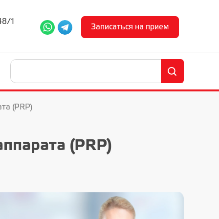
48/1
Записаться на прием
та (PRP)
аппарата (PRP)