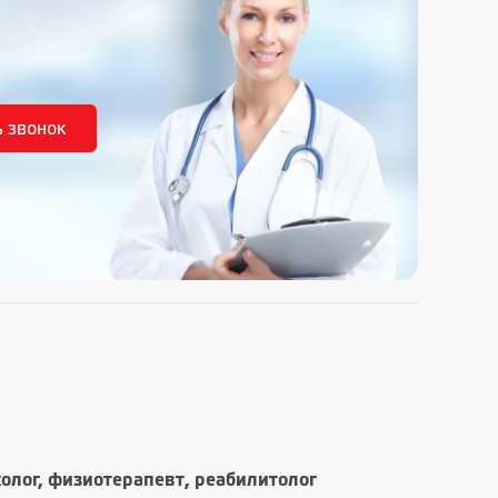
холог, физиотерапевт, реабилитолог