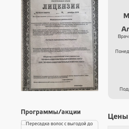
а
Захаренков Данил
М
Владимирович
А
Врач-трихолог, Врач-
Врач
косметолог, Врач-
дерматовенеролог
Понед
Понедельник - Суббота с 9.00
до 20.00
Подробнее о специалисте
Под
Программы/акции
Цены