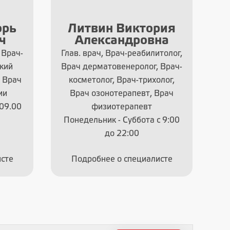
орь
Литвин Виктория
О
ч
Александровна
 Врач-
Глав. врач, Врач-реабилитолог,
кий
Врач дерматовенеролог, Врач-
, Врач
косметолог, Врач-трихолог,
ии
Врач озонотерапевт, Врач
 09.00
физиотерапевт
Понедельник - Суббота с 9:00
до 22:00
сте
Подробнее о специалисте