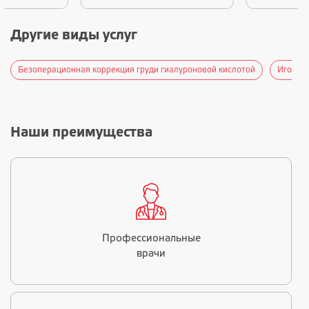
Другие виды услуг
Безоперационная коррекция груди гиалуроновой кислотой
Игольча
Наши преимущества
Профессиональные
врачи