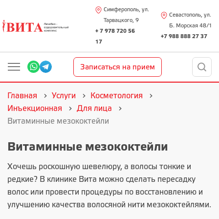
Симферополь, ул.
Севастополь, ул.
Тарвацкого, 9
Б. Морская 48/1
+ 7 978 720 56
+7 988 888 27 37
17
Записаться на прием
Главная
Услуги
Косметология
Инъекционная
Для лица
Витаминные мезококтейли
Витаминные мезококтейли
Хочешь роскошную шевелюру, а волосы тонкие и
редкие? В клинике Вита можно сделать пересадку
волос или провести процедуры по восстановлению и
улучшению качества волосяной нити мезококтейлями.