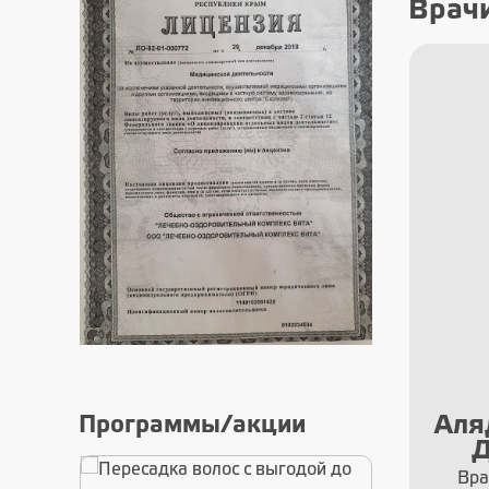
Врач
Самиляк Татьяна
Аля
Программы/акции
Борисовна
Д
Врач-Специалист гинеколог –
Вра