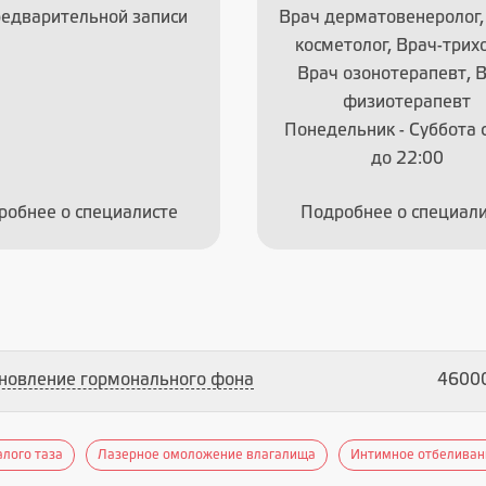
редварительной записи
Врач дерматовенеролог,
косметолог, Врач-трихо
Врач озонотерапевт, 
физиотерапевт
Понедельник - Суббота с
до 22:00
робнее о специалисте
Подробнее о специали
новление гормонального фона
46000
лого таза
Лазерное омоложение влагалища
Интимное отбеливан