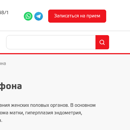
48/1
Записаться на прием
она
 фона
ания женских половых органов. В основном
иома матки, гиперплазия эндометрия,
.