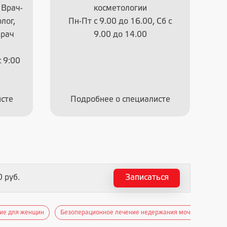
 Врач-
косметологии
лог,
Пн-Пт с 9.00 до 16.00, Сб с
П
Врач
9.00 до 14.00
 9:00
сте
Подробнее о специалисте
 руб.
Записаться
ие для женщин
Безоперационное лечение недержания мочи лазером