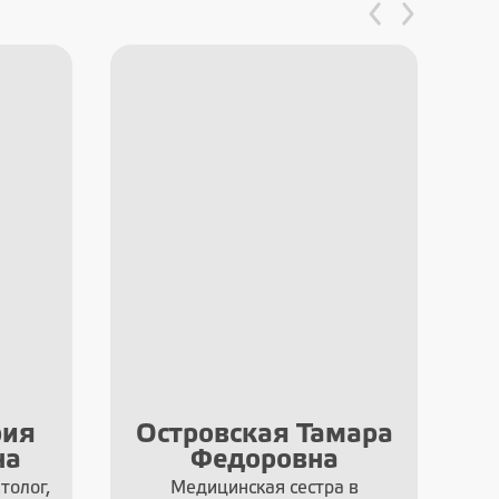
рия
Островская Тамара
на
Федоровна
толог,
Медицинская сестра в