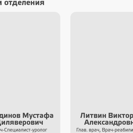
и отделения
динов Мустафа
Литвин Викто
иляверович
Александров
ч-Специалист-уролог
Глав. врач, Врач-реабили