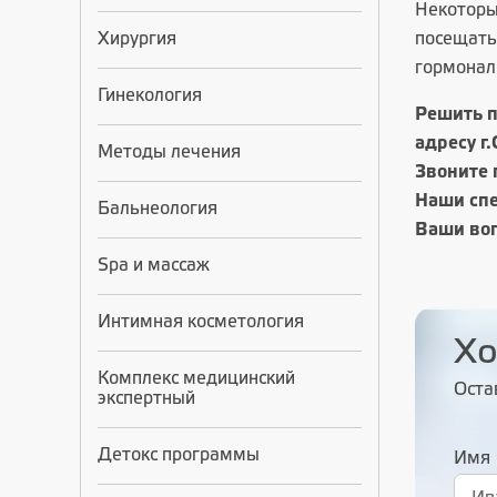
Некоторы
Хирургия
посещать
гормонал
Гинекология
Решить п
адресу г
Методы лечения
Звоните 
Наши спе
Бальнеология
Ваши во
Spa и массаж
Интимная косметология
Хо
Комплекс медицинский
Оста
экспертный
Детокс программы
Имя