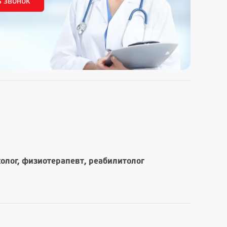
холог, физиотерапевт, реабилитолог