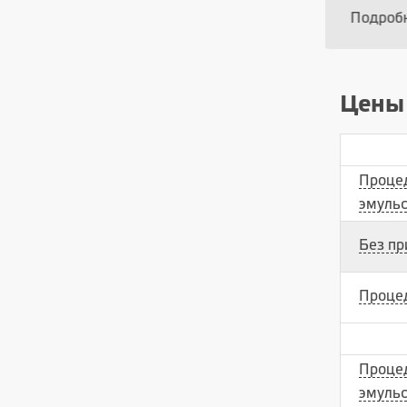
Подробнее о специалисте
Под
Цены
Процед
эмульс
Без пр
Процед
Процед
эмульс