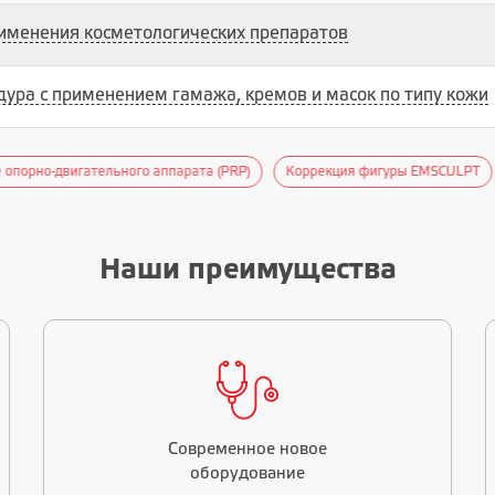
именения косметологических препаратов
ура с применением гамажа, кремов и масок по типу кожи
о аппарата (PRP)
Коррекция фигуры EMSCULPT
Аппаратный лимф
Наши преимущества
Современное новое
оборудование