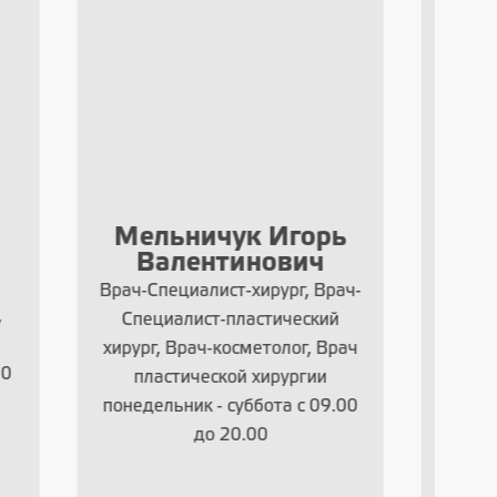
орь
Литвин Виктория
О
ч
Александровна
 Врач-
Глав. врач, Врач-реабилитолог,
кий
Врач дерматовенеролог, Врач-
, Врач
косметолог, Врач-трихолог,
ии
Врач озонотерапевт, Врач
 09.00
физиотерапевт
Понедельник - Суббота с 9:00
до 22:00