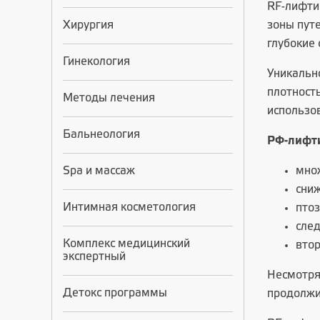
RF-лифти
Хирургия
зоны пут
глубокие 
Гинекология
Уникальн
плотность
Методы лечения
использо
Бальнеология
РФ-лифти
Spa и массаж
мно
сниж
Интимная косметология
птоз
след
Комплекс медицинский
втор
экспертный
Несмотря
Детокс программы
продолжи