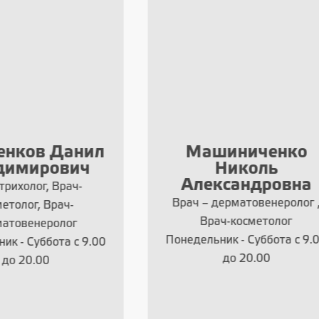
ашиниченко
Мельничук Иг
Николь
Валентинови
лександровна
Врач-Специалист-хирург,
 – дерматовенеролог ,
Специалист-пластичес
Врач-косметолог
хирург, Врач-косметолог
ельник - Суббота с 9.00
пластической хирург
до 20.00
понедельник - суббота с
до 20.00