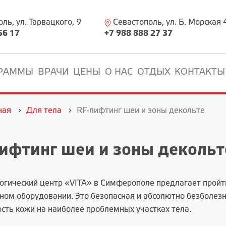
ь, ул. Тарвацкого, 9
Севастополь, ул. Б. Морская 
56 17
+7 988 888 27 37
РАММЫ
ВРАЧИ
ЦЕНЫ
О НАС
ОТДЫХ
КОНТАКТЫ
ная
Для тела
RF-лифтинг шеи и зоны декольте
ифтинг шеи и зоны декольт
огический центр
«VITA» в Симферополе предлагает пройти
ном оборудовании. Это безопасная и абсолютно безболез
ость кожи на наиболее проблемных участках тела.