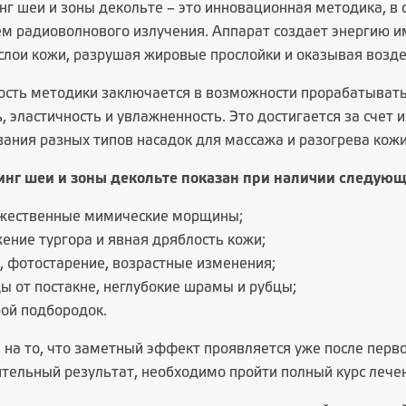
нг шеи и зоны декольте – это инновационная методика, в
ем радиоволнового излучения. Аппарат создает энергию и
слои кожи, разрушая жировые прослойки и оказывая воздей
ость методики заключается в возможности прорабатывать 
, эластичность и увлажненность. Это достигается за счет
вания разных типов насадок для массажа и разогрева кожи
нг шеи и зоны декольте показан при наличии следующ
жественные мимические морщины;
ение тургора и явная дряблость кожи;
, фотостарение, возрастные изменения;
ы от постакне, неглубокие шрамы и рубцы;
ой подбородок.
 на то, что заметный эффект проявляется уже после перво
тельный результат, необходимо пройти полный курс лечен