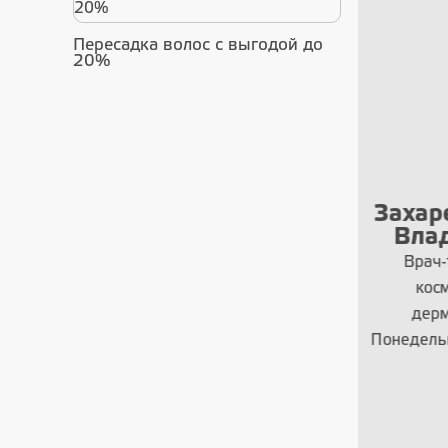
Пересадка волос с выгодой до
20%
а
Захаренков Данил
М
Владимирович
А
Врач-трихолог, Врач-
Врач
косметолог, Врач-
дерматовенеролог
Понед
Понедельник - Суббота с 9.00
до 20.00