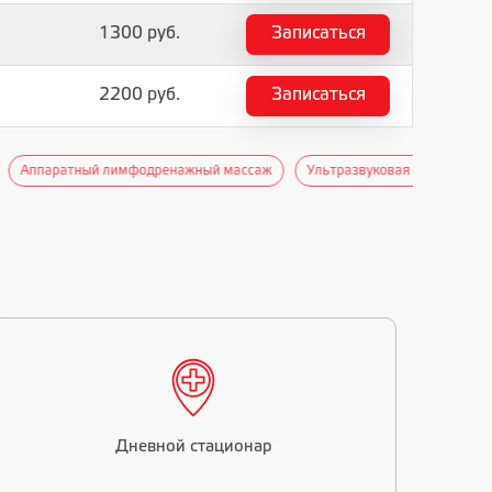
1300 руб.
Записаться
2200 руб.
Записаться
одренажный массаж
Ультразвуковая липосакция Ultra BF-36
Гидро
Дневной стационар