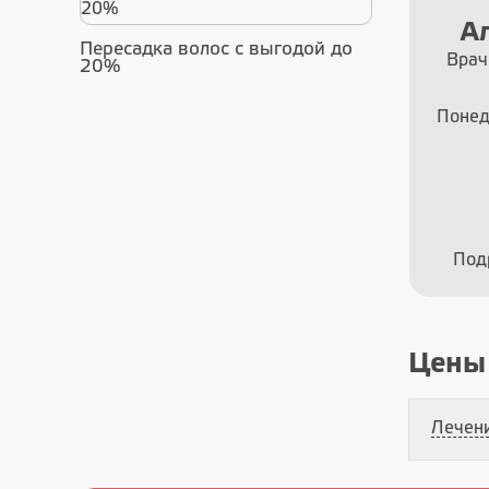
Николь
Александровна
Врач-
Пересадка волос с выгодой до
Врач – дерматовенеролог ,
20%
Врач-косметолог
По
Понедельник - Суббота с 9.00
Пят
до 20.00
Подробнее о специалисте
Под
Цены
Лечени