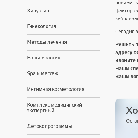
понимать
Хирургия
факторов
заболеван
Гинекология
Сегодня 
Методы лечения
Решить п
адресу г
Бальнеология
Звоните 
Наши спе
Spa и массаж
Ваши во
Интимная косметология
Комплекс медицинский
Хо
экспертный
Оста
Детокс программы