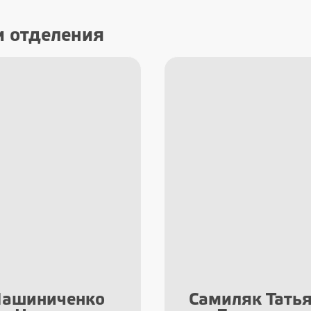
и отделения
миляк Татьяна
Алядинов Муст