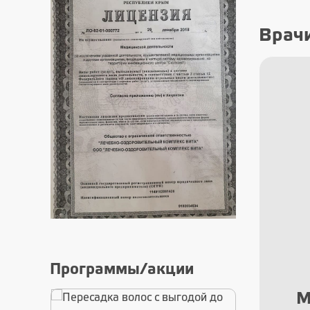
Врач
Программы/акции
а
Машиниченко
Са