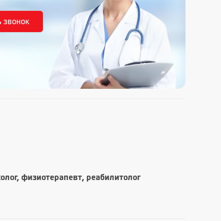
холог, физиотерапевт, реабилитолог