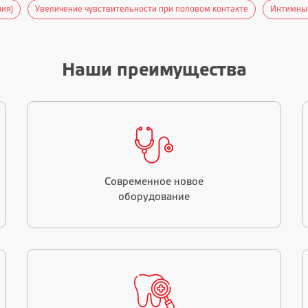
имный филлинг у мужчин
Лечение простатита у мужчин
Увеличени
Наши преимущества
Современное новое
оборудование