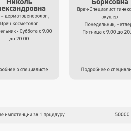
Борисовна
Диляверови
Специалист гинеколог –
Врач-Специалист-уро
акушер
По предварительной з
недельник, Четверг,
ница с 9.00 до 20.00
робнее о специалисте
Подробнее о специали
е импотенции за 1 прцедуру
50000 