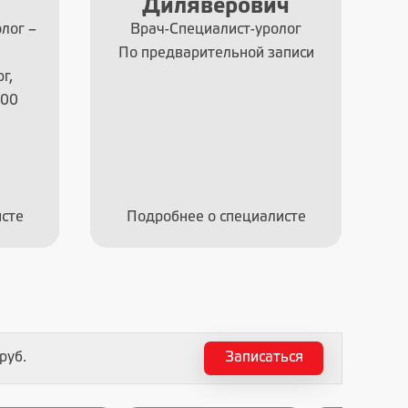
ч
Александровна
лог
Глав. врач, Врач-реабилитолог,
аписи
Врач дерматовенеролог, Врач-
косметолог, Врач-трихолог,
Врач озонотерапевт, Врач
физиотерапевт
Понедельник - Суббота с 9:00
до 22:00
сте
Подробнее о специалисте
руб.
Записаться