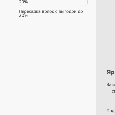
Пересадка волос с выгодой до
20%
Яр
Зав
с
Под