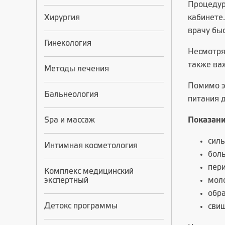
Процедур
Хирургия
кабинете.
врачу бы
Гинекология
Несмотря 
также ва
Методы лечения
Помимо э
Бальнеология
питания 
Spa и массаж
Показани
силь
Интимная косметология
бол
пери
Комплекс медицинский
экспертный
моло
обра
Детокс программы
свищ