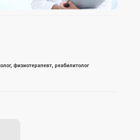
холог, физиотерапевт, реабилитолог