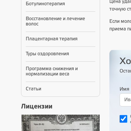
Цена уда
Ботулинотерапия
точную с
Восстановление и лечение
Если мол
волос
приема п
Плацентарная терапия
Туры оздоровления
Хо
Программа снижения и
Оста
нормализации веса
Статьи
Имя
Лицензии