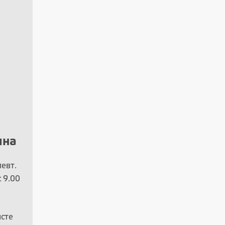
ина
певт.
 9.00
сте