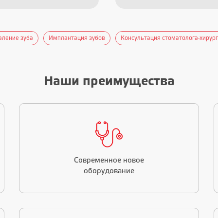
аление зуба
Имплантация зубов
Консультация стоматолога-хирур
Наши преимущества
Современное новое
оборудование