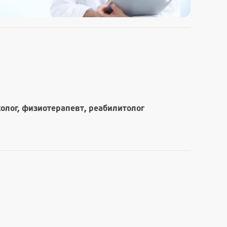
холог, физиотерапевт, реабилитолог