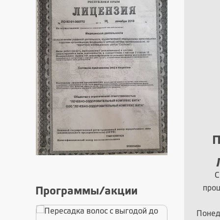
П
С
про
Программы/акции
Понед