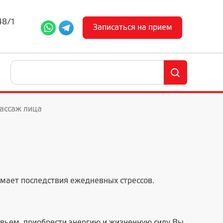
48/1
Записаться на прием
ассаж лица
мает последствия ежедневных стрессов.
вьем, приобрести энергию и жизненную силу Вы