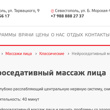
ь, ул. Тарвацкого, 9
Севастополь, ул. Б. Морская 
56 17
+7 988 888 27 37
РАММЫ
ВРАЧИ
ЦЕНЫ
О НАС
ОТДЫХ
КОНТАКТЫ
Массажи лица
Классические
Нейроседативный м
роседативный массаж лица
глубоко расслабляющий центральную нервную систему, сни
тельность: 40 минут
ейроседативный массаж лица и решить проблемы со здоро