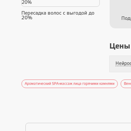
Пересадка волос с выгодой до
20%
Под
Цены
Нейро
саж лица
Ароматический SPA-массаж лица горячими камнями
Вен