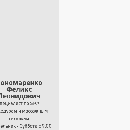
ономаренко
Феликс
Леонидович
пециалист по SPA-
цедурам и массажным
техникам
ельник - Суббота с 9.00