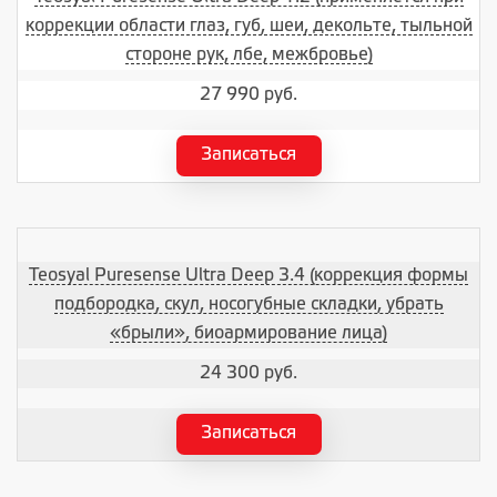
коррекции области глаз, губ, шеи, декольте, тыльной
стороне рук, лбе, межбровье)
27 990 руб.
Записаться
Teosyal Puresense Ultra Deep 3.4 (коррекция формы
подбородка, скул, носогубные складки, убрать
«брыли», биоармирование лица)
24 300 руб.
Записаться