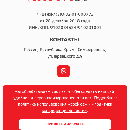
Лицензия: ЛО-82-01-000772
от 28 декабря 2018 года
ИНН/КПП: 9102034534/910201001
КОНТАКТЫ:
Россия, Республика Крым г.Симферополь,
ул.Тарвацкого д.9
г. Симферополь © Copyright 2014-2021 г
Мы обрабатываем cookies, чтобы сделать наш сайт
Политика конфиденциальности
удобнее и персонализированее для вас. Подробнее:
политика использования
«cookies»
и
«политики
конфиденциальности»
.
ПРИНЯТЬ И ЗАКРЫТЬ
ИМЕЮТСЯ ПРОТИВОПОКАЗАНИЯ. НЕОБХОДИМО