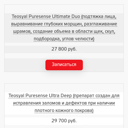
Teosyal Puresense Ultimate Duo (подтяжка лица,
выравнивание глубоких морщин, разглаживание
шрамов, создание объема в области щек, скул,
подбородка, углов челюсти)
27 800 руб.
Записаться
Teosyal Puresense Ultra Deep (препарат создан для
исправления заломов и дефектов при наличии
плотного кожного покрова)
29 700 руб.