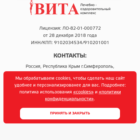
Лицензия: ЛО-82-01-000772
от 28 декабря 2018 года
ИНН/КПП: 9102034534/910201001
КОНТАКТЫ:
Россия, Республика Крым г.Симферополь,
ул.Тарвацкого д.9
Мы обрабатываем cookies, чтобы сделать наш сайт
удобнее и персонализированее для вас. Подробнее:
политика использования
«cookies»
и
«политики
конфиденциальности»
.
г. Симферополь © Copyright 2014-2021 г
ПРИНЯТЬ И ЗАКРЫТЬ
Политика конфиденциальности