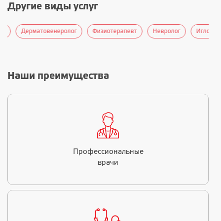
Другие виды услуг
Дерматовенеролог
Физиотерапевт
Невролог
Иглорефле
Наши преимущества
Профессиональные
врачи