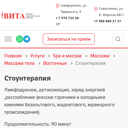
Симферополь, ул.
Севастополь, ул.
Тарвацкого, 9
Б. Морская 48/1
+ 7 978 720 56
+7 988 888 27 37
17
Записаться на прием
Главная
Услуги
Spa и массаж
Массажи
Массажи тела
Восточные
Стоунтерапия
Стоунтерапия
Лимфодренаж, детоксикация, заряд энергией
,расслабление (массаж горячими и холодными
камнями базальтового, жадеитового, мраморного
происхождения).
Продолжительность: 90 минут