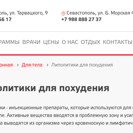
ь, ул. Тарвацкого, 9
Севастополь, ул. Б. Морская 
56 17
+7 988 888 27 37
РАММЫ
ВРАЧИ
ЦЕНЫ
О НАС
ОТДЫХ
КОНТАКТЫ
онная
Для тела
Липолитики для похудения
литики для похудения
ки - инъекционные препараты, которые используются для
еле. Активные вещества вводятся в проблемную зону и ус
да выводятся из организма через кровеносную и лимфатич