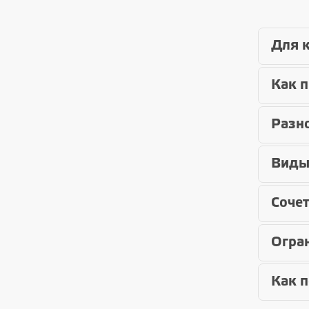
Для к
Как 
Разн
Виды
Соче
Огра
Как п