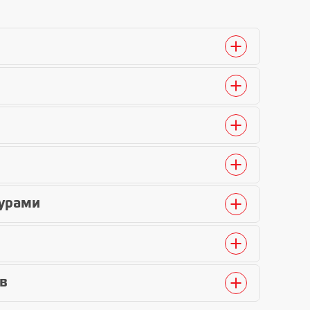
дурами
ов