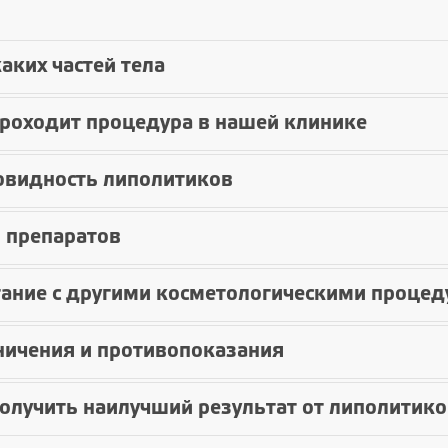
аких частей тела
проходит процедура в нашей клинике
овидность липолитиков
 препаратов
тание с другими косметологическими проце
ничения и противопоказания
олучить наилучший результат от липолитик