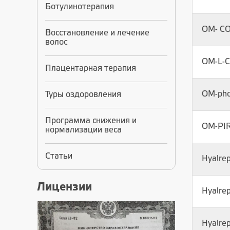
Ботулинотерапия
OM- CO
Восстановление и лечение
волос
OM-L-C
Плацентарная терапия
OM-pho
Туры оздоровления
Программа снижения и
OM-PI
нормализации веса
Статьи
Hyalrep
Лицензии
Hyalrep
Hyalrep