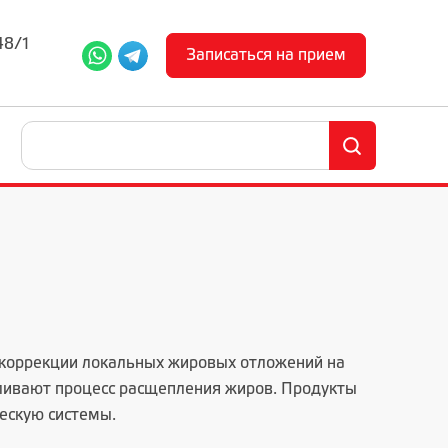
48/1
Записаться на прием
 коррекции локальных жировых отложений на
иливают процесс расщепления жиров. Продукты
ескую системы.