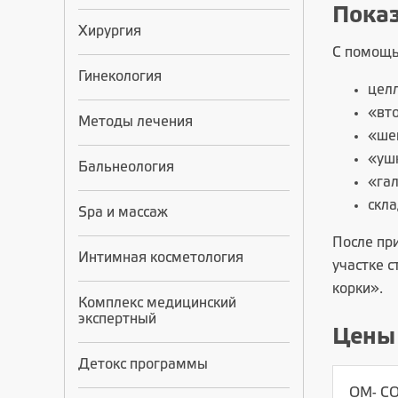
Пока
Хирургия
С помощь
Гинекология
цел
«вт
Методы лечения
«ше
«уш
Бальнеология
«га
скла
Spa и массаж
После пр
Интимная косметология
участке с
корки».
Комплекс медицинский
экспертный
Цены
Детокс программы
OM- CO