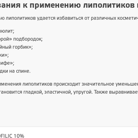
зания к применению липолитиков
ю липолитиков удается избавиться от различных космети
люлит;
орой» подбородок;
йный горбик»;
ки»;
лифе»;
дки на спине.
именения липолитиков происходит значительное уменьше
тановится гладкой, эластичной, упругой. Также выравнива
FILIC 10%