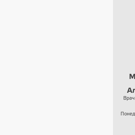
а
Захаренков Данил
М
Владимирович
А
Врач-трихолог, Врач-
Врач
косметолог, Врач-
дерматовенеролог
Понед
Понедельник - Суббота с 9.00
до 20.00