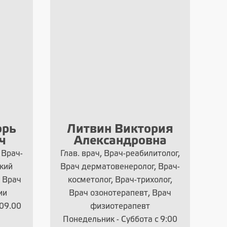
орь
Литвин Виктория
О
ч
Александровна
 Врач-
Глав. врач, Врач-реабилитолог,
кий
Врач дерматовенеролог, Врач-
, Врач
косметолог, Врач-трихолог,
ии
Врач озонотерапевт, Врач
 09.00
физиотерапевт
Понедельник - Суббота с 9:00