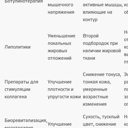
Ботулинотерапия
мышечного
активные мышцы,
к
напряжения
влияющие на
о
контур
Н
Уменьшение
Второй
о
локальных
подбородок при
Липолитики
к
жировых
наличии жировой
в
отложений
ткани
п
Снижение тонуса,
Э
Препараты для
Улучшение
тонкая кожа,
р
стимуляции
плотности и
умеренные
п
коллагена
упругости кожи
возрастные
з
изменения
о
Сухость, тусклый
Н
Биоревитализация,
Улучшение
цвет, снижение
к