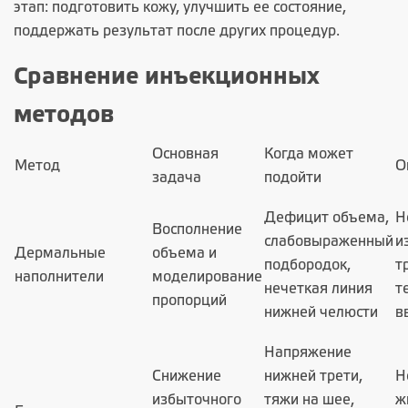
этап: подготовить кожу, улучшить ее состояние,
поддержать результат после других процедур.
Сравнение инъекционных
методов
Основная
Когда может
Метод
О
задача
подойти
Дефицит объема,
Н
Восполнение
слабовыраженный
и
Дермальные
объема и
подбородок,
т
наполнители
моделирование
нечеткая линия
т
пропорций
нижней челюсти
в
Напряжение
Снижение
нижней трети,
Н
избыточного
тяжи на шее,
ж