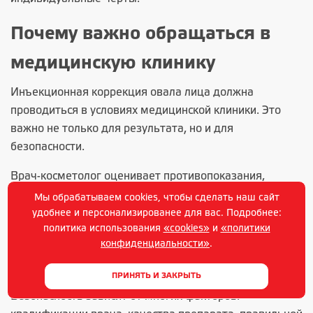
Почему важно обращаться в
медицинскую клинику
Инъекционная коррекция овала лица должна
проводиться в условиях медицинской клиники. Это
важно не только для результата, но и для
безопасности.
Врач-косметолог оценивает противопоказания,
выбирает препарат, определяет зоны введения,
Мы обрабатываем cookies, чтобы сделать наш сайт
соблюдает правила антисептики и объясняет
удобнее и персонализированее для вас. Подробнее:
политика использования
«cookies»
и
«политики
возможные реакции. Если после процедуры возникает
конфиденциальности»
.
нежелательная ситуация, пациент может обратиться
за медицинской помощью в ту же клинику.
ПРИНЯТЬ И ЗАКРЫТЬ
Безопасность зависит от многих факторов: