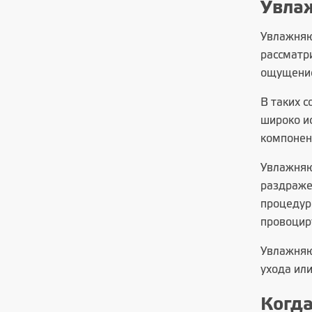
Увла
Увлажняю
рассматри
ощущение
В таких с
широко и
компонен
Увлажняю
раздраже
процедур
провоцир
Увлажняющ
ухода ил
Когд