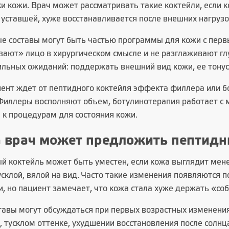
 кожи. Врач может рассматривать такие коктейли, если ко
уставшей, хуже восстанавливается после внешних нагрузо
е составы могут быть частью программы для кожи с пер
вают» лицо в хирургическом смысле и не разглаживают глу
ильных ожиданий: поддержать внешний вид кожи, ее тонус
иент ждет от пептидного коктейля эффекта филлера или б
 Филлеры восполняют объем, ботулинотерапия работает с
 к процедурам для состояния кожи.
 врач может предложить пептидн
 коктейль может быть уместен, если кожа выглядит менее
усклой, вялой на вид. Часто такие изменения появляются 
и, но пациент замечает, что кожа стала хуже держать «со
ставы могут обсуждаться при первых возрастных изменени
, тусклом оттенке, ухудшении восстановления после солнца