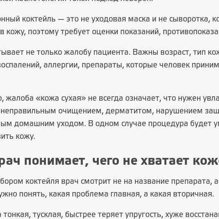
нный коктейль — это не уходовая маска и не сыворотка, к
в кожу, поэтому требует оценки показаний, противопоказа
ывает не только жалобу пациента. Важны возраст, тип кож
воспалений, аллергии, препараты, которые человек прини
, жалоба «кожа сухая» не всегда означает, что нужен ув
с неправильным очищением, дерматитом, нарушением защи
ным домашним уходом. В одном случае процедура будет ум
ить кожу.
рач понимает, чего не хватает кож
ором коктейля врач смотрит не на название препарата, а 
ужно понять, какая проблема главная, а какая вторичная.
 тонкая, тусклая, быстрее теряет упругость, хуже восстан