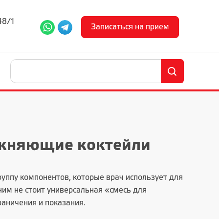
48/1
Записаться на прием
ажняющие коктейли
руппу компонентов, которые врач использует для
 ним не стоит универсальная «смесь для
раничения и показания.