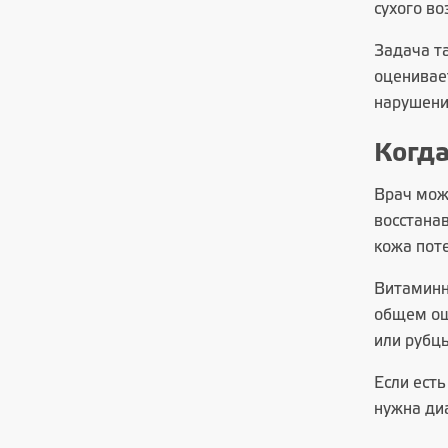
сухого во
Задача т
оценивает
нарушени
Когда
Врач може
восстана
кожа поте
Витаминн
общем ощ
или рубц
Если ест
нужна ди