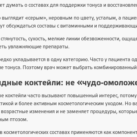
т думать о составах для поддержки тонуса и восстановле
о выглядит «серым», неровным по цвету, усталым, а паци
гут обсуждаться составы с витаминными и поддерживающ
ь стянутость, сухость, мелкие линии обезвоженности, ощу
еть увлажняющие препараты.
редко укладывается в одну категорию. Часто у пациента о
ие тонуса. Поэтому врач может выбрать комбинированный 
дные коктейли: не «чудо-омолож
е коктейли
часто вызывают повышенный интерес, потому 
тикой и более активным косметологическим уходом. Но в
 возрастные изменения и не заменяет процедуры, которы
ым птозом.
в косметологических составах применяются как компонент