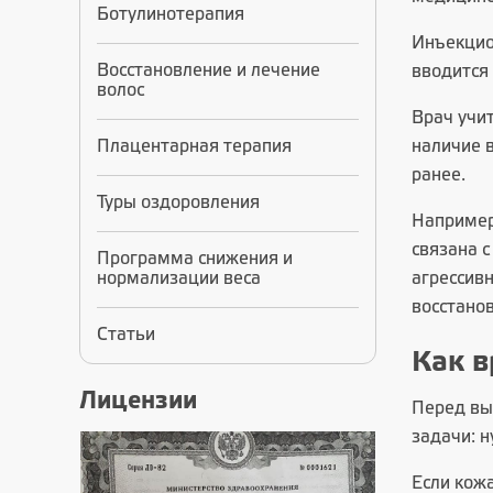
Ботулинотерапия
Инъекцио
Восстановление и лечение
вводится 
волос
Врач учит
Плацентарная терапия
наличие 
ранее.
Туры оздоровления
Например
связана 
Программа снижения и
нормализации веса
агрессив
восстанов
Статьи
Как в
Лицензии
Перед выб
задачи: н
Если кожа