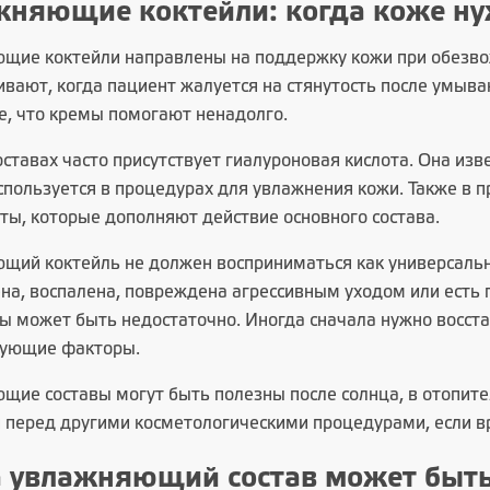
жняющие коктейли: когда коже ну
щие коктейли направлены на поддержку кожи при обезвож
вают, когда пациент жалуется на стянутость после умыван
, что кремы помогают ненадолго.
оставах часто присутствует гиалуроновая кислота. Она из
спользуется в процедурах для увлажнения кожи. Также в п
ты, которые дополняют действие основного состава.
щий коктейль не должен восприниматься как универсальны
на, воспалена, повреждена агрессивным уходом или есть 
ы может быть недостаточно. Иногда сначала нужно восст
ующие факторы.
ие составы могут быть полезны после солнца, в отопител
и перед другими косметологическими процедурами, если вр
а увлажняющий состав может быт