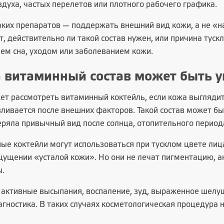
здуха, частых перелетов или плотного рабочего графика.
аких препаратов — поддержать внешний вид кожи, а не «
, действительно ли такой состав нужен, или причина туск
ем сна, уходом или заболеванием кожи.
 витаминный состав может быть у
т рассмотреть витаминный коктейль, если кожа выглядит 
вливается после внешних факторов. Такой состав может б
ряла привычный вид после солнца, отопительного периода
ые коктейли могут использоваться при тусклом цвете лиц
ущении «усталой кожи». Но они не лечат пигментацию, ак
ы.
ь активные высыпания, воспаление, зуд, выраженное шелуш
агностика. В таких случаях косметологическая процедура 