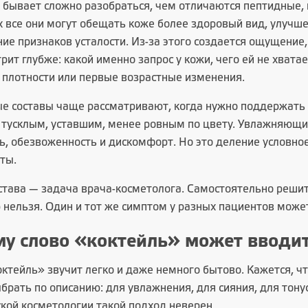
 бывает сложно разобраться, чем отличаются пептидные,
х все они могут обещать коже более здоровый вид, улучше
е признаков усталости. Из-за этого создается ощущение,
рит глубже: какой именно запрос у кожи, чего ей не хватае
 плотности или первые возрастные изменения.
е составы чаще рассматривают, когда нужно поддержать 
 тусклым, уставшим, менее ровным по цвету. Увлажняющие
ь, обезвоженность и дискомфорт. Но это деление условно
ты.
става — задача
врача-косметолога
. Самостоятельно решит
 нельзя. Один и тот же симптом у разных пациентов може
у слово «коктейль» может вводи
ктейль» звучит легко и даже немного бытово. Кажется, ч
рать по описанию: для увлажнения, для сияния, для тонус
кой косметологии такой подход неверен.