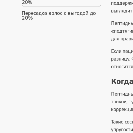
поддержки
выглядит 
Пересадка волос с выгодой до
20%
Пептидны
«подтяги
для прав
Если пац
разницу.
относится
Когда
Пептидный
тонкой, т
коррекци
Такие со
упругости