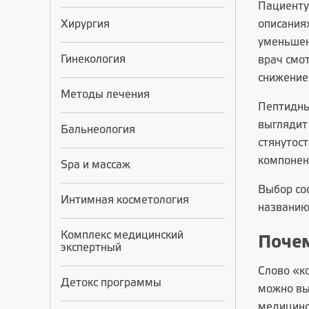
Пациенту
Хирургия
описания
уменьшени
Гинекология
врач смот
снижение
Методы лечения
Пептидны
выглядит
Бальнеология
стянутост
компонен
Spa и массаж
Выбор со
Интимная косметология
названию
Комплекс медицинский
Почем
экспертный
Слово «ко
Детокс программы
можно выб
медицинс