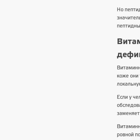
Но пептид
значител
пептидны
Витам
дефи
Витаминн
коже они
локальну
Если у ч
обследова
заменяет
Витаминны
ровной по