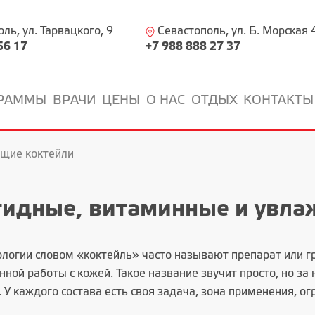
ь, ул. Тарвацкого, 9
Севастополь, ул. Б. Морская 
56 17
+7 988 888 27 37
РАММЫ
ВРАЧИ
ЦЕНЫ
О НАС
ОТДЫХ
КОНТАКТЫ
щие коктейли
тидные, витаминные и увл
ологии словом «коктейль» часто называют препарат или г
ной работы с кожей. Такое название звучит просто, но за
 У каждого состава есть своя задача, зона применения, ог