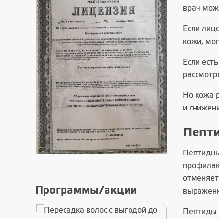
врач може
Если лиц
кожи, мо
Если ест
рассмотр
Но кожа 
и снижен
Пепти
Пептидны
профилак
отменяет
Программы/акции
выраженн
Пептиды 