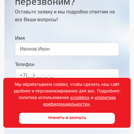
перезвоним?
Оставьте заявку и мы подробно ответим на
все Ваши вопросы!
Имя
Телефон
Мы обрабатываем cookies, чтобы сделать наш сайт
удобнее и персонализированее для вас. Подробнее:
политика использования
«cookies»
и
«политики
конфиденциальности»
.
ПРИНЯТЬ И ЗАКРЫТЬ
Нажимая на кнопку, вы даете согласие на обработку
своих персональных данных